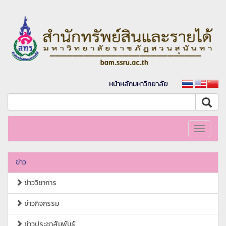
หน้าหลักมหาวิทยาลัย
Toggle
navigati
ข่าว
ข่าววิชาการ
ข่าวกิจกรรม
ข่าวประชาสัมพันธ์