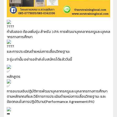
กำลังฮอต ต้องเพิ่มรุ่น สำหรับ ว.PA การพัฒนาบุคคลากรครูและบุคคล
ากรทางการศึกษา
และการประเมิณตำแหน่งการเลื่อนวิทยฐานะ
3 รุ่น เท่านั้น อย่ารอช้าส่งใบสมัครได้แล้ววันนี้
หลักสูตร
การอบรมเชิงปฏิบัติการพัฒนาบุคลากรครูและบุคลากรทางการศึกษา
ตามหลักเกณฑ์และวิธีการการประเมินตำแหน่งการเลื่อนวิทยฐานะ และ
ข้อตกลงในการปฏิบัติงาน(Performance Agreement:PA)