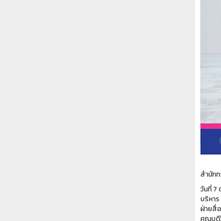
สำนักทร
วันที่
บริหาร
ฝ่ายสื
คณบดีว