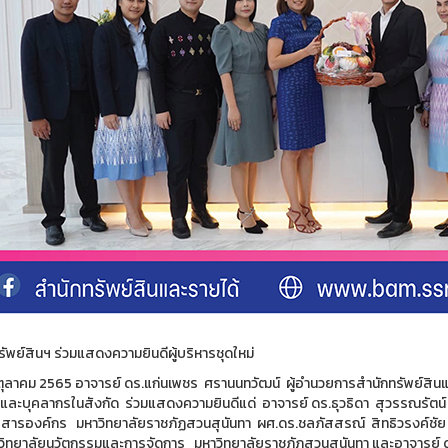
ัพย์สินฯ ร่วมแสดงความยินดีผู้บริหารชุดใหม่
 7 ตุลาคม 2565 อาจารย์ ดร.แก่นเพชร ศรานนทวัฒน์ ผู้อำนวยการสำนักทรัพย์สิน
 และบุคลากรในสังกัด ร่วมแสดงความยินดีแด่ อาจารย์ ดร.ธุวธิดา สุวรรณรัตน์ ใ
่อสารองค์กร มหาวิทยาลัยราชภัฏสวนสุนันทา ผศ.ดร.ชลภัสสรณ์ สิทธิวรงค์ชัย
ิทยาลัยนวัตกรรมและการจัดการ มหาวิทยาลัยราชภัฏสวนสุนันทา และอาจารย์ ดร.