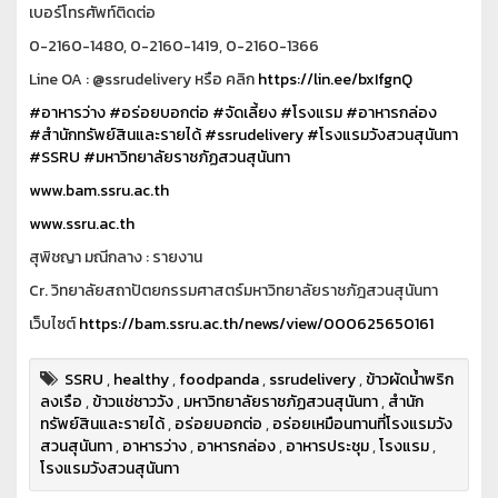
เบอร์โทรศัพท์ติดต่อ
0-2160-1480, 0-2160-1419, 0-2160-1366
Line OA : @ssrudelivery หรือ คลิก
https://lin.ee/bxIfgnQ
#อาหารว่าง
#อร่อยบอกต่อ
#จัดเลี้ยง
#โรงแรม
#อาหารกล่อง
#สำนักทรัพย์สินและรายได้
#ssrudelivery
#โรงแรมวังสวนสุนันทา
#SSRU
#มหาวิทยาลัยราชภัฏสวนสุนันทา
www.bam.ssru.ac.th
www.ssru.ac.th
สุพิชญา มณีกลาง : รายงาน
Cr. วิทยาลัยสถาปัตยกรรมศาสตร์มหาวิทยาลัยราชภัฎสวนสุนันทา
เว็บไซต์
https://bam.ssru.ac.th/news/view/000625650161
SSRU
,
healthy
,
foodpanda
,
ssrudelivery
,
ข้าวผัดน้ำพริก
ลงเรือ
,
ข้าวแช่ชาววัง
,
มหาวิทยาลัยราชภัฏสวนสุนันทา
,
สำนัก
ทรัพย์สินและรายได้
,
อร่อยบอกต่อ
,
อร่อยเหมือนทานที่โรงแรมวัง
สวนสุนันทา
,
อาหารว่าง
,
อาหารกล่อง
,
อาหารประชุม
,
โรงแรม
,
โรงแรมวังสวนสุนันทา