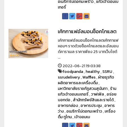
อเมริกาโน่ดอกมะพร้าว
,
แก้วเจ้าจอมเบ
เกอรี่
เค้กกาแฟอัลมอนช็อคโกแลต
เค้กกาแฟอัลมอนช็อคโกแลตเค้กกาแฟ
หอมๆ ราดด้วยช็อคโกแลตและอัลมอน
ด์คาราเมล ราคาเพียง 25 บาทเว็บไซต์
...
2022-06-21 19:03:38
foodpanda
,
healthy
,
SSRU
,
ssrudelivery
,
Waffles
,
ฝ่ายธุรกิจ
ผลิตอาหารและเครื่องดื่ม
,
มหาวิทยาลัยราชภัฏสวนสุนันทา
,
ร้าน
แก้วเจ้าจอมเบเกอรี่
,
วาฟเฟิล
,
อร่อย
บอกต่อ
,
สำนักทรัพย์สินและรายได้
,
อาหารกล่อง
,
อาหารประชุม
,
อาหาร
ว่าง
,
อเมริกาโน่ดอกมะพร้าว
,
เครื่อง
ดื่ม ทูโทน
,
เจ้าจอมเบ