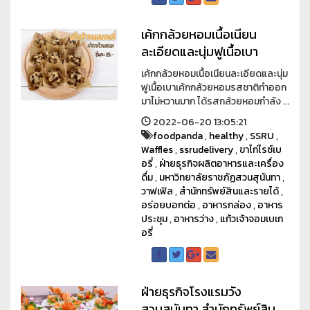
เค้กกล้วยหอมเนื้อเนียน
ละเอียดและนุ่มฟูเนื้อเบา
เค้กกล้วยหอมเนื้อเนียนละเอียดและนุ่ม
ฟูเนื้อเบาเค้กกล้วยหอมรสชาติทำออก
มาไม่หวานมาก ได้รสกล้วยหอมกำลัง ...
2022-06-20 13:05:21
foodpanda
,
healthy
,
SSRU
,
Waffles
,
ssrudelivery
,
ขาไก่ไรซ์เบ
อรี่
,
ฝ่ายธุรกิจผลิตอาหารและเครื่อง
ดื่ม
,
มหาวิทยาลัยราชภัฏสวนสุนันทา
,
วาฟเฟิล
,
สำนักทรัพย์สินและรายได้
,
อร่อยบอกต่อ
,
อาหารกล่อง
,
อาหาร
ประชุม
,
อาหารว่าง
,
แก้วเจ้าจอมเบเก
อรี่
ฝ่ายธุรกิจโรงแรมวัง
สวนสุนันทา สำนักทรัพย์สิน