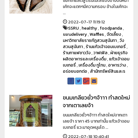
ช็อกโกแลตสูตรนี้ไม่ใส่แป้งข้างบนหน้า
เค้กจะแตกๆมีความกรอบ ข้างในเค้กจะ
...
2022-07-17 11:19:12
SSRU
,
healthy
,
foodpanda
,
ssrudelivery
,
Waffles
,
จัดเลี้ยง
,
มหาวิทยาลัยราชภัฏสวนสุนันทา
,
วัง
สวนสุนันทา
,
ร้านแก้วเจ้าจอมเบเกอรี่
,
ร้านกาแฟชาววัง
,
วาฟเฟิล
,
ฝ่ายธุรกิจ
ผลิตอาหารและเครื่องดื่ม
,
แก้วเจ้าจอม
เบเกอรี่
,
เครื่องดื่ม ทูโทน
,
อาหารว่าง
,
อร่อยบอกต่อ
,
สำนักทรัพย์สินและร
ขนมเกลียวยั่วๆจ้าาา ทำสดใหม่
จากเตาเลยจ้า
ขนมเกลียวยั่วๆจ้าาา ทำสดใหม่จากเตา
เลยจ้า ราคา 45 บาทเท่านั้น แก้วเจ้าจอม
เบเกอรี่ แวะมาอุดหนุนได ...
2022-07-18 10:40:41