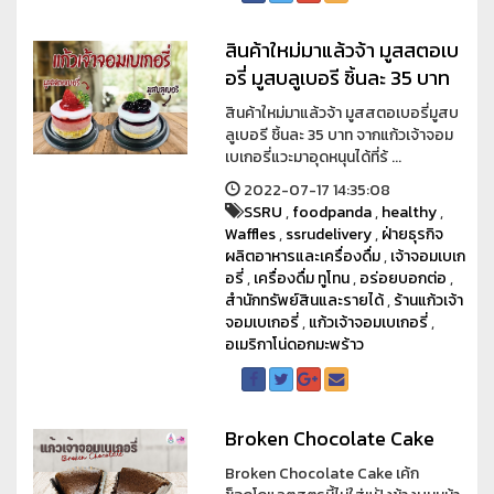
สินค้าใหม่มาแล้วจ้า มูสสตอเบ
อรี่ มูสบลูเบอรี ชิ้นละ 35 บาท
สินค้าใหม่มาแล้วจ้า มูสสตอเบอรี่มูสบ
ลูเบอรี ชิ้นละ 35 บาท จากแก้วเจ้าจอม
เบเกอรี่แวะมาอุดหนุนได้ที่ร้ ...
2022-07-17 14:35:08
SSRU
,
foodpanda
,
healthy
,
Waffles
,
ssrudelivery
,
ฝ่ายธุรกิจ
ผลิตอาหารและเครื่องดื่ม
,
เจ้าจอมเบเก
อรี่
,
เครื่องดื่ม ทูโทน
,
อร่อยบอกต่อ
,
สำนักทรัพย์สินและรายได้
,
ร้านแก้วเจ้า
จอมเบเกอรี่
,
แก้วเจ้าจอมเบเกอรี่
,
อเมริกาโน่ดอกมะพร้าว
Broken Chocolate Cake
Broken Chocolate Cake เค้ก