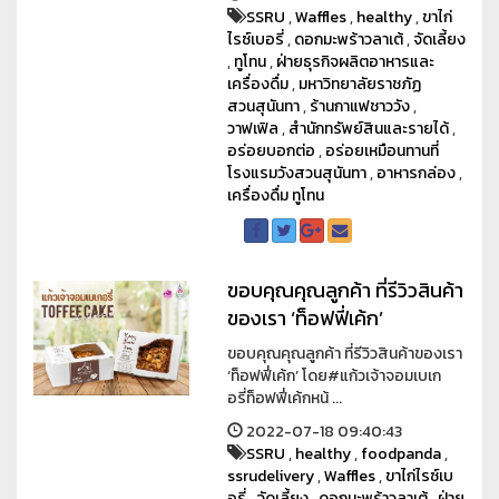
SSRU
,
Waffles
,
healthy
,
ขาไก่
ไรซ์เบอรี่
,
ดอกมะพร้าวลาเต้
,
จัดเลี้ยง
,
ทูโทน
,
ฝ่ายธุรกิจผลิตอาหารและ
เครื่องดื่ม
,
มหาวิทยาลัยราชภัฏ
สวนสุนันทา
,
ร้านกาแฟชาววัง
,
วาฟเฟิล
,
สำนักทรัพย์สินและรายได้
,
อร่อยบอกต่อ
,
อร่อยเหมือนทานที่
โรงแรมวังสวนสุนันทา
,
อาหารกล่อง
,
เครื่องดื่ม ทูโทน
ขอบคุณคุณลูกค้า ที่รีวิวสินค้า
ของเรา ‘ท็อฟฟี่เค้ก’
ขอบคุณคุณลูกค้า ที่รีวิวสินค้าของเรา
‘ท็อฟฟี่เค้ก’ โดย#แก้วเจ้าจอมเบเก
อรี่ท็อฟฟี่เค้กหน้ ...
2022-07-18 09:40:43
SSRU
,
healthy
,
foodpanda
,
ssrudelivery
,
Waffles
,
ขาไก่ไรซ์เบ
อรี่
,
จัดเลี้ยง
,
ดอกมะพร้าวลาเต้
,
ฝ่าย