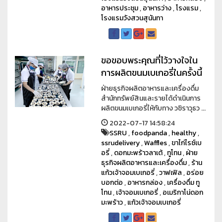
อาหารประชุม
,
อาหารว่าง
,
โรงแรม
,
โรงแรมวังสวนสุนันทา
ขอขอบพระคุณที่ไว้วางใจใน
การผลิตขนมเบเกอรี่ในครั้งนี้
ฝ่ายธุรกิจผลิตอาหารและเครื่องดื่ม
สำนักทรัพย์สินและรายได้ดำเนินการ
ผลิตขนมเบเกอรี่ให้กับทาง วชิราวุธว ...
2022-07-17 14:58:24
SSRU
,
foodpanda
,
healthy
,
ssrudelivery
,
Waffles
,
ขาไก่ไรซ์เบ
อรี่
,
ดอกมะพร้าวลาเต้
,
ทูโทน
,
ฝ่าย
ธุรกิจผลิตอาหารและเครื่องดื่ม
,
ร้าน
แก้วเจ้าจอมเบเกอรี่
,
วาฟเฟิล
,
อร่อย
บอกต่อ
,
อาหารกล่อง
,
เครื่องดื่ม ทู
โทน
,
เจ้าจอมเบเกอรี่
,
อเมริกาโน่ดอก
มะพร้าว
,
แก้วเจ้าจอมเบเกอรี่