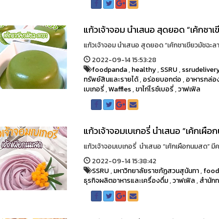
แก้วเจ้าจอม นำเสนอ สุดยอด “เค้กชาเข
แก้วเจ้าจอม นำเสนอ สุดยอด “เค้กชาเขียวมัชฉะลาวา
2022-09-14 15:53:28
foodpanda
,
healthy
,
SSRU
,
ssrudeliver
ทรัพย์สินและรายได้
,
อร่อยบอกต่อ
,
อาหารกล่อ
เบเกอรี่
,
Waffles
,
ขาไก่ไรซ์เบอรี่
,
วาฟเฟิล
แก้วเจ้าจอมเบเกอรี่ นำเสนอ “เค้กเผือ
แก้วเจ้าจอมเบเกอรี่ นำเสนอ “เค้กเผือกนมสด” มีควา
2022-09-14 15:38:42
SSRU
,
มหาวิทยาลัยราชภัฏสวนสุนันทา
,
foo
ธุรกิจผลิตอาหารและเครื่องดื่ม
,
วาฟเฟิล
,
สำนักท