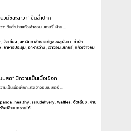
ียวมัชฉะลาวา” ข้นฉ่ำปาก
” ข้นฉ่ำปากแก้วเจ้าจอมเบเกอรี่ ฝ่าย ...
y
,
จัดเลี้ยง
,
มหาวิทยาลัยราชภัฏสวนสุนันทา
,
สำนัก
ง
,
อาหารประชุม
,
อาหารว่าง
,
เจ้าจอมเบเกอรี่
,
แก้วเจ้าจอม
กนมสด” มีความเป็นเนื้อเผือก
มเป็นเนื้อเผือกแก้วเจ้าจอมเบเกอรี่ ...
dpanda
,
healthy
,
ssrudelivery
,
Waffles
,
จัดเลี้ยง
,
ฝ่าย
รัพย์สินและรายได้