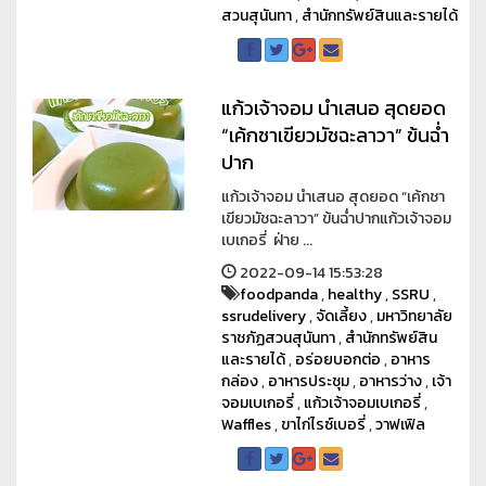
สวนสุนันทา
,
สำนักทรัพย์สินและรายได้
แก้วเจ้าจอม นำเสนอ สุดยอด
“เค้กชาเขียวมัชฉะลาวา” ข้นฉ่ำ
ปาก
แก้วเจ้าจอม นำเสนอ สุดยอด “เค้กชา
เขียวมัชฉะลาวา” ข้นฉ่ำปากแก้วเจ้าจอม
เบเกอรี่ ฝ่าย ...
2022-09-14 15:53:28
foodpanda
,
healthy
,
SSRU
,
ssrudelivery
,
จัดเลี้ยง
,
มหาวิทยาลัย
ราชภัฏสวนสุนันทา
,
สำนักทรัพย์สิน
และรายได้
,
อร่อยบอกต่อ
,
อาหาร
กล่อง
,
อาหารประชุม
,
อาหารว่าง
,
เจ้า
จอมเบเกอรี่
,
แก้วเจ้าจอมเบเกอรี่
,
Waffles
,
ขาไก่ไรซ์เบอรี่
,
วาฟเฟิล