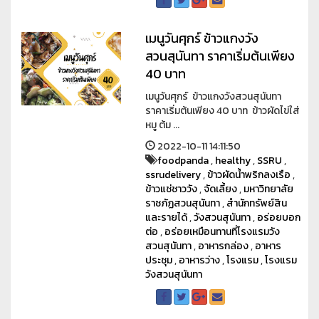
เมนูวันศุกร์ ข้าวแกงวัง
สวนสุนันทา ราคาเริ่มต้นเพียง
40 บาท
เมนูวันศุกร์ ข้าวแกงวังสวนสุนันทา
ราคาเริ่มต้นเพียง 40 บาท ข้าวผัดไข่ใส่
หมู ต้ม ...
2022-10-11 14:11:50
foodpanda
,
healthy
,
SSRU
,
ssrudelivery
,
ข้าวผัดน้ำพริกลงเรือ
,
ข้าวแช่ชาววัง
,
จัดเลี้ยง
,
มหาวิทยาลัย
ราชภัฏสวนสุนันทา
,
สำนักทรัพย์สิน
และรายได้
,
วังสวนสุนันทา
,
อร่อยบอก
ต่อ
,
อร่อยเหมือนทานที่โรงแรมวัง
สวนสุนันทา
,
อาหารกล่อง
,
อาหาร
ประชุม
,
อาหารว่าง
,
โรงแรม
,
โรงแรม
วังสวนสุนันทา