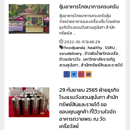
ซุ้มอาหารโภชนาการครบครัน
ซุ้มอาหารโภชนาการครบครันซุ้ม
จำหน่ายอาหารและเครื่องดื่ม โดยฝ่าย
ธุรกิจโรงแรมวังสวนสุนันทา สำนัก
ทรัพย์ส ...
2022-10-11 13:46:29
foodpanda
,
healthy
,
SSRU
,
ssrudelivery
,
ข้าวผัดน้ำพริกลงเรือ
,
ข้าวแช่ชาววัง
,
มหาวิทยาลัยราชภัฏ
สวนสุนันทา
,
สำนักทรัพย์สินและรายได้
29 กันยายน 2565 ฝ่ายธุรกิจ
โรงแรมวังสวนสุนันทา สำนัก
ทรัพย์สินและรายได้ ขอ
ขอบคุณลูกค้า ที่ไว้วางใจจัด
อาหารถวายพระ ณ วัด
เครือวัลย์