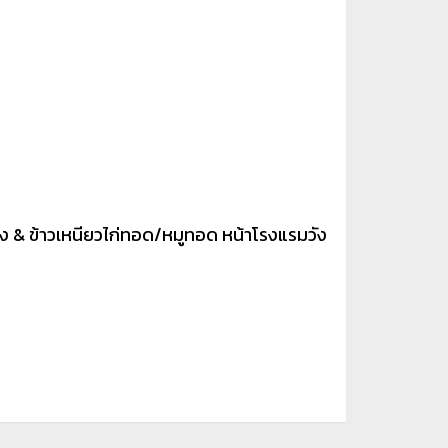
แกง & ข้าวเหนียวไก่ทอด/หมูทอด หน้าโรงแรมวัง