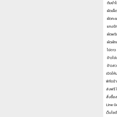
ต้มยำไก
ผัดเผ็ด
ผัดกะเ
แกงรั
ผัดพริ
ผัดผักบ
ไข่ดาว
ข้าวไข่
ข้าวส
เปิดให้
พิกัดร้
ส่งฟรี 
สั่งซื
Line O
เว็บไซต