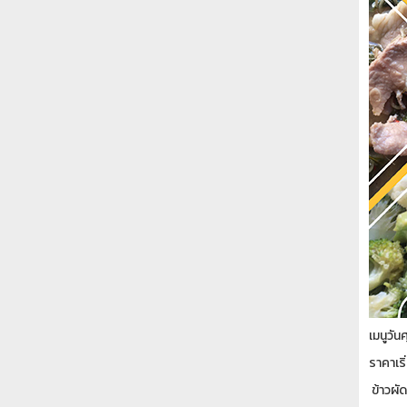
เมนูวัน
ราคาเร
ข้าวผัด