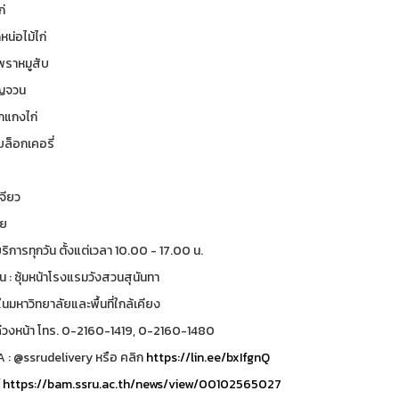
่
หน่อไม้ไก่
พราหมูสับ
ญจวน
กแกงไก่
ล็อกเคอรี่
เจียว
วย
บริการทุกวัน ตั้งแต่เวลา 10.00 - 17.00 น.
าน : ซุ้มหน้าโรงแรมวังสวนสุนันทา
ในมหาวิทยาลัยและพื้นที่ใกล้เคียง
้อล่วงหน้า โทร. 0-2160-1419, 0-2160-1480
A : @ssrudelivery หรือ คลิก
https://lin.ee/bxIfgnQ
์
https://bam.ssru.ac.th/news/view/00102565027