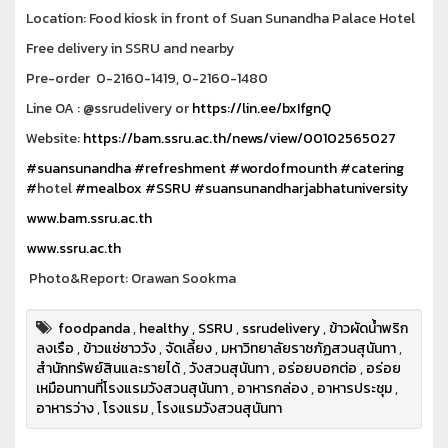
Location: Food kiosk in front of Suan Sunandha Palace Hotel
Free delivery in SSRU and nearby
Pre-order 0-2160-1419, 0-2160-1480
Line OA : @ssrudelivery or
https://lin.ee/bxIfgnQ
Website:
https://bam.ssru.ac.th/news/view/00102565027
#suansunandha
#refreshment
#wordofmounth
#catering
#
hotel
#mealbox
#SSRU
#suansunandharjabhatuniversity
www.bam.ssru.ac.th
www.ssru.ac.th
Photo&Report: Orawan Sookma
foodpanda
,
healthy
,
SSRU
,
ssrudelivery
,
ข้าวผัดน้ำพริก
ลงเรือ
,
ข้าวแช่ชาววัง
,
จัดเลี้ยง
,
มหาวิทยาลัยราชภัฏสวนสุนันทา
,
สำนักทรัพย์สินและรายได้
,
วังสวนสุนันทา
,
อร่อยบอกต่อ
,
อร่อย
เหมือนทานที่โรงแรมวังสวนสุนันทา
,
อาหารกล่อง
,
อาหารประชุม
,
อาหารว่าง
,
โรงแรม
,
โรงแรมวังสวนสุนันทา