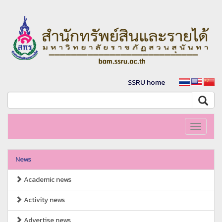
SSRU home
Toggle
navigati
News
Academic news
Activity news
Advertise news