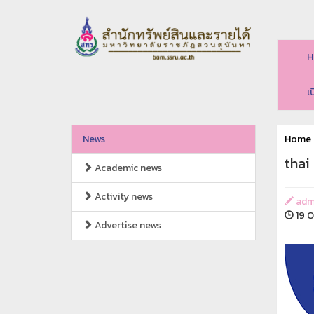
H
เ
News
Home
thai
Academic news
Activity news
adm
19 O
Advertise news