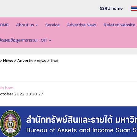
SSRU home
OME
About us
Service
Advertise News
Related website
ปิดเผยข้อมูลสาธารณะ : OIT
>
News
>
Advertise news
> thai
in bam
ctober 2022 09:30:27