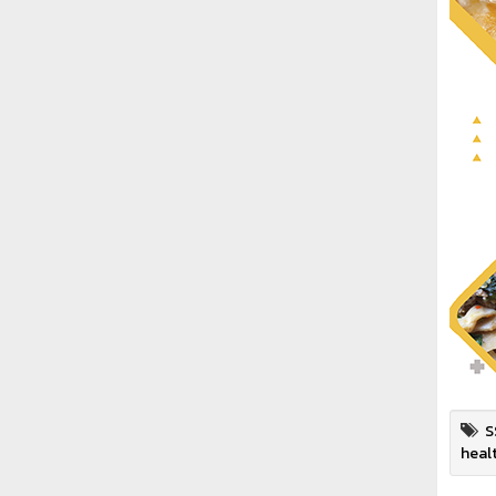
S
heal