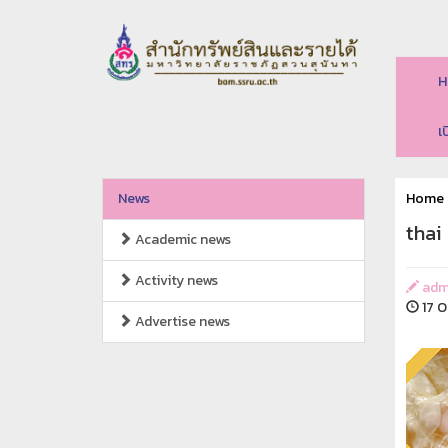
H
เ
News
Home
thai
Academic news
Activity news
adm
17 O
Advertise news