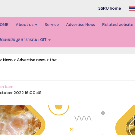
SSRU home
OME
About us
Service
Advertise News
Related website
ปิดเผยข้อมูลสาธารณะ : OIT
>
News
>
Advertise news
> thai
in bam
ctober 2022 16:00:48