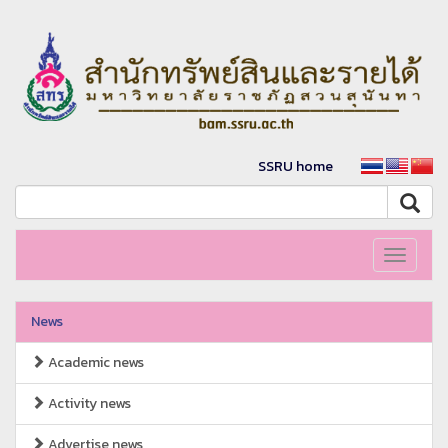
SSRU home
Toggle
navigati
News
Academic news
Activity news
Advertise news