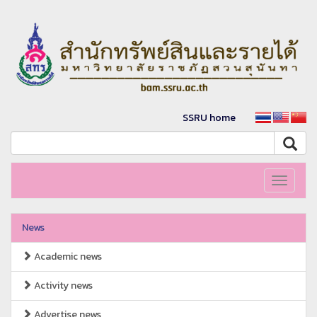
SSRU home
Toggle
navigati
News
Academic news
Activity news
Advertise news