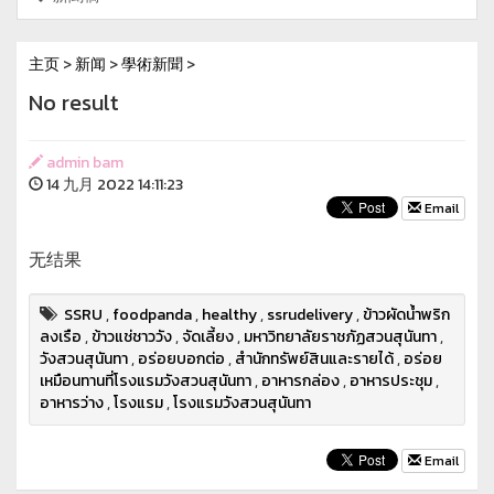
主页
>
新闻
>
學術新聞
>
No result
admin bam
14 九月 2022 14:11:23
Email
无结果
SSRU
,
foodpanda
,
healthy
,
ssrudelivery
,
ข้าวผัดน้ำพริก
ลงเรือ
,
ข้าวแช่ชาววัง
,
จัดเลี้ยง
,
มหาวิทยาลัยราชภัฏสวนสุนันทา
,
วังสวนสุนันทา
,
อร่อยบอกต่อ
,
สำนักทรัพย์สินและรายได้
,
อร่อย
เหมือนทานที่โรงแรมวังสวนสุนันทา
,
อาหารกล่อง
,
อาหารประชุม
,
อาหารว่าง
,
โรงแรม
,
โรงแรมวังสวนสุนันทา
Email