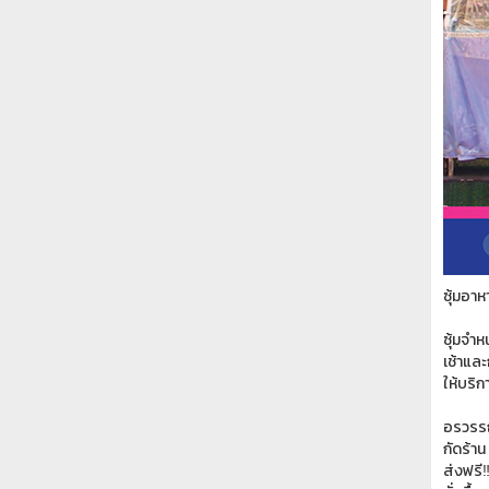
ซุ้มอา
ซุ้มจำ
เช้าและ
ให้บริก
อรวรรณ
กัดร้าน
ส่งฟรี‼