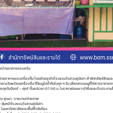
หารโภชนาการครบครัน
หน่ายอาหารและเครื่องดื่ม โดยฝ่ายธุรกิจโรงแรมวังสวนสุนันทา สำนักทรัพย์สินแ
กลางวันพร้อมเครื่องดื่ม ที่มีเมนูไม่ซ้ำกันในทุก ๆ วัน เลือกสรรเมนูที่ให้สารอาหาร
ารทุกวันจันทร์ – ศุกร์ ตั้งแต่เวลา 07.00 น. ในราคาย่อมเยา เข้าถึงและรับประทานไ
 สุขมา : รายงาน/ถ่ายภาพ
 : ซุ้มหน้าโรงแรมวังสวนสุนันทา
️ ในมหาวิทยาลัยและพื้นที่ใกล้เคียง