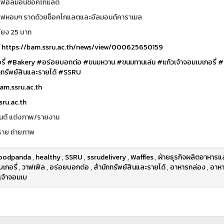
แฟอัลมอนช็อคโกแลต
แฟหอมๆ ราดด้วยช็อคโกแลตและอัลมอนด์คาราเมล
ียง 25 บาท
์
https://bam.ssru.ac.th/news/view/000625650159
ี่
#Bakery
#อร่อยบอกต่อ
#ขนมหวาน
#ขนมทานเล่น
#แก้วเจ้าจอมเบเกอรี่
#
ทรัพย์สินและรายได้
#SSRU
m.ssru.ac.th
ru.ac.th
นต์ แต่งภาพ/รายงาน
าย ถ่ายภาพ
oodpanda
,
healthy
,
SSRU
,
ssrudelivery
,
Waffles
,
ฝ่ายธุรกิจผลิตอาหารและ
เกอรี่
,
วาฟเฟิล
,
อร่อยบอกต่อ
,
สำนักทรัพย์สินและรายได้
,
อาหารกล่อง
,
อาหา
เจ้าจอมเบ