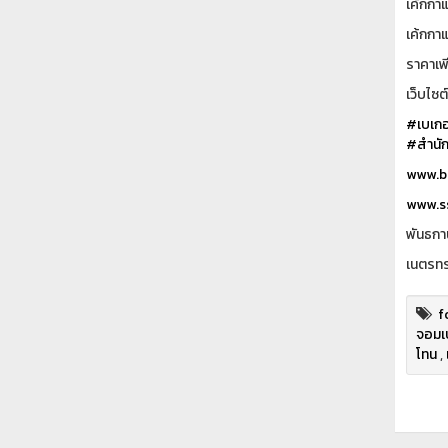
เค้กกา
เค้กกา
ราคาเพ
เว็บไซต
#เบเกอร
#สำนัก
www.ba
www.ss
พันธกา
เนตรทร
f
จอมเบ
โทน
,