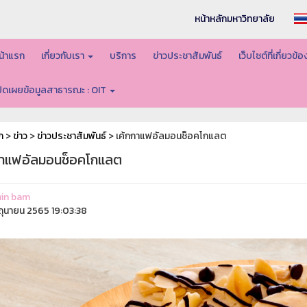
หน้าหลักมหาวิทยาลัย
น้าแรก
เกี่ยวกับเรา
บริการ
ข่าวประชาสัมพันธ์
เว็บไซต์ที่เกี่ยวข้
ปิดเผยข้อมูลสาธารณะ : OIT
ก
>
ข่าว
>
ข่าวประชาสัมพันธ์
> เค้กกาแฟอัลมอนช็อคโกแลต
กาแฟอัลมอนช็อคโกแลต
in bam
ิถุนายน 2565 19:03:38