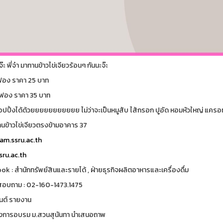
่จ๊ะ พี่จ๋า มาทานข้าวไข่เจียวร้อนๆ กันนะจ๊ะ
1 ฟอง ราคา 25 บาท
2 ฟอง ราคา 35 บาท
อปปิ้งได้ด้วยยยยยยยยยยย ไม่ว่าจะเป็นหมูสับ ไส้กรอก ปูอัด หอมหัวใหญ่ แครอท ก็เล
้านข้าวไข่เจียวตรงข้ามอาคาร 37
m.ssru.ac.th
ru.ac.th
k : สำนักทรัพย์สินและรายได้ , ฝ่ายธุรกิจผลิตอาหารและเครื่องดื่ม
สอบถาม : 02-160-1473.1475
นต์ รายงาน
งการอบรม ม.สวนสุนันทา นำเสนอถาพ