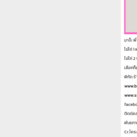
มาจ๊ะ พี
ไข่ไก่ 
ไข่ไก่ 
เลือกท็
พิกัด ร
www.ba
www.ss
faceboo
ติดต่อ
พันธกา
Cr.โคร