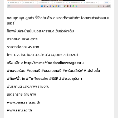
ขอบคุณคุณลูกค้า ที่รีวิวสินค้าของเรา ‘ท็อฟฟี่เค้ก’ โดย#แก้วเจ้าจอมเบ
เกอรี่
ท็อฟฟี่เค้กหน้าเยิ้ม ซอสคาราเมลเข้มถั่วจัดเต็ม
อร่อยหอมๆ ฟินสุดๆ
ราคากล่องละ 45 บาท
โทร. 02-1601473,02-1601474,085-9139201
หรือคลิก >
http://m.me/foodandbeveragessru
#ของอร่อย
#เบเกอรี่
#ขนมเบเกอรี่
#พร้อมเสิร์ฟ
#โปรโมชั่น
#ท็อฟฟี่เค้ก
#Toffeecake
#SSRU
#สวนสุนันทา
พันธกานต์ แต่งภาพ/รายงาน
เนตรทราย ถ่ายภาพ
www.bam.ssru.ac.th
www.ssru.ac.th