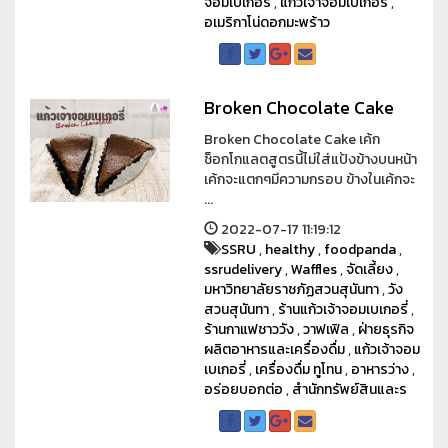
จอมเบเกอรี่
,
แก้วเจ้าจอมเบเกอรี่
,
อเมริกาโน่ดอกมะพร้าว
Broken Chocolate Cake
Broken Chocolate Cake เค้ก
ช็อกโกแลตสูตรนี้ไม่ใส่แป้งข้างบนหน้า
เค้กจะแตกๆมีความกรอบ ข้างในเค้กจะ
...
2022-07-17 11:19:12
SSRU
,
healthy
,
foodpanda
,
ssrudelivery
,
Waffles
,
จัดเลี้ยง
,
มหาวิทยาลัยราชภัฏสวนสุนันทา
,
วัง
สวนสุนันทา
,
ร้านแก้วเจ้าจอมเบเกอรี่
,
ร้านกาแฟชาววัง
,
วาฟเฟิล
,
ฝ่ายธุรกิจ
ผลิตอาหารและเครื่องดื่ม
,
แก้วเจ้าจอม
เบเกอรี่
,
เครื่องดื่ม ทูโทน
,
อาหารว่าง
,
อร่อยบอกต่อ
,
สำนักทรัพย์สินและร