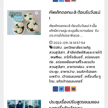
คัพเค้กดอกมะลิ ต้อนรับวันแม่
!
คัพเค้กดอกมะลิ ต้อนรับวันแม่ !! เนื้อ
เค้กมีความนุ่ม ละมุนลิ้น หวานน้อย รับ
ประทานได้บ่อย ฟินเวอ ...
2022-09-14 14:57:54
SSRU
,
มหาวิทยาลัยราชภัฏ
สวนสุนันทา
,
สำนักทรัพย์สินและรายได้
,
Waffles
,
ขาไก่ไรซ์เบอรี่
,
อร่อยบอก
ต่อ
,
อร่อยเหมือนทานที่โรงแรมวัง
สวนสุนันทา
,
อาหารกล่อง
,
อาหาร
ประชุม
,
อาหารว่าง
,
อเมริกาโน่ดอก
มะพร้าว
,
เจ้าจอมเบเกอรี่
,
เครื่องดื่ม ทู
โทน
,
แก้วเจ้าจอมเบเกอรี่
ประชุมเรื่องปรับสูตรขนมของ
เบเกอรี่แก้วเจ้าจอม