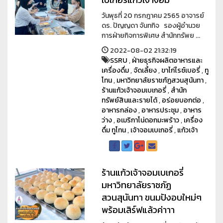
วันพุธที่ 20 กรกฎาคม 2565 อาจารย์
ดร. ปัญญดา จันทกิจ รองผู้อำนวย
การฝ่ายกิจการพิเศษ สำนักทรัพย ...
2022-08-02 21:32:19
SSRU
,
ฝ่ายธุรกิจผลิตอาหารและ
เครื่องดื่ม
,
จัดเลี้ยง
,
ขาไก่ไรซ์เบอรี่
,
ทู
โทน
,
มหาวิทยาลัยราชภัฏสวนสุนันทา
,
ร้านแก้วเจ้าจอมเบเกอรี่
,
สำนัก
ทรัพย์สินและรายได้
,
อร่อยบอกต่อ
,
อาหารกล่อง
,
อาหารประชุม
,
อาหาร
ว่าง
,
อเมริกาโน่ดอกมะพร้าว
,
เครื่อง
ดื่ม ทูโทน
,
เจ้าจอมเบเกอรี่
,
แก้วเจ้า
ร้านแก้วเจ้าจอมเบเกอรี่
มหาวิทยาลัยราชภัฏ
สวนสุนันทา ขนมปังอบใหม่ๆ
พร้อมเสิร์ฟแล้วค่าาา