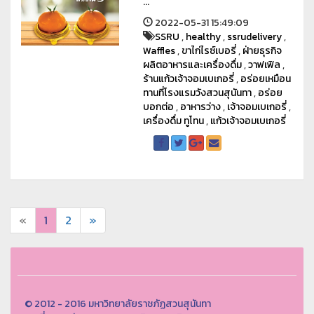
...
2022-05-31 15:49:09
SSRU
,
healthy
,
ssrudelivery
,
Waffles
,
ขาไก่ไรซ์เบอรี่
,
ฝ่ายธุรกิจ
ผลิตอาหารและเครื่องดื่ม
,
วาฟเฟิล
,
ร้านแก้วเจ้าจอมเบเกอรี่
,
อร่อยเหมือน
ทานที่โรงแรมวังสวนสุนันทา
,
อร่อย
บอกต่อ
,
อาหารว่าง
,
เจ้าจอมเบเกอรี่
,
เครื่องดื่ม ทูโทน
,
แก้วเจ้าจอมเบเกอรี่
«
1
2
»
© 2012 - 2016 มหาวิทยาลัยราชภัฏสวนสุนันทา