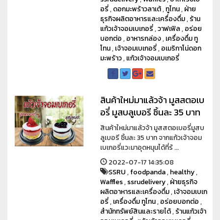
อรี่
,
ดอกมะพร้าวลาเต้
,
ทูโทน
,
ฝ่าย
ธุรกิจผลิตอาหารและเครื่องดื่ม
,
ร้าน
แก้วเจ้าจอมเบเกอรี่
,
วาฟเฟิล
,
อร่อย
บอกต่อ
,
อาหารกล่อง
,
เครื่องดื่ม ทู
โทน
,
เจ้าจอมเบเกอรี่
,
อเมริกาโน่ดอก
มะพร้าว
,
แก้วเจ้าจอมเบเกอรี่
สินค้าใหม่มาแล้วจ้า มูสสตอเบ
อรี่ มูสบลูเบอรี ชิ้นละ 35 บาท
สินค้าใหม่มาแล้วจ้า มูสสตอเบอรี่มูสบ
ลูเบอรี ชิ้นละ 35 บาท จากแก้วเจ้าจอม
เบเกอรี่แวะมาอุดหนุนได้ที่ร้ ...
2022-07-17 14:35:08
SSRU
,
foodpanda
,
healthy
,
Waffles
,
ssrudelivery
,
ฝ่ายธุรกิจ
ผลิตอาหารและเครื่องดื่ม
,
เจ้าจอมเบเก
อรี่
,
เครื่องดื่ม ทูโทน
,
อร่อยบอกต่อ
,
สำนักทรัพย์สินและรายได้
,
ร้านแก้วเจ้า