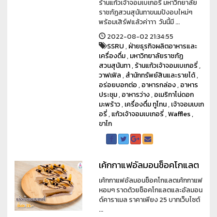
ร้านแก้วเจ้าจอมเบเกอรี่ มหาวิทยาลัย
ราชภัฏสวนสุนันทาขนมปังอบใหม่ๆ
พร้อมเสิร์ฟแล้วค่าาา วันนี้มี ...
2022-08-02 21:34:55
SSRU
,
ฝ่ายธุรกิจผลิตอาหารและ
เครื่องดื่ม
,
มหาวิทยาลัยราชภัฏ
สวนสุนันทา
,
ร้านแก้วเจ้าจอมเบเกอรี่
,
วาฟเฟิล
,
สำนักทรัพย์สินและรายได้
,
อร่อยบอกต่อ
,
อาหารกล่อง
,
อาหาร
ประชุม
,
อาหารว่าง
,
อเมริกาโน่ดอก
มะพร้าว
,
เครื่องดื่ม ทูโทน
,
เจ้าจอมเบเก
อรี่
,
แก้วเจ้าจอมเบเกอรี่
,
Waffles
,
ขาไก
เค้กกาแฟอัลมอนช็อคโกแลต
เค้กกาแฟอัลมอนช็อคโกแลตเค้กกาแฟ
หอมๆ ราดด้วยช็อคโกแลตและอัลมอน
ด์คาราเมล ราคาเพียง 25 บาทเว็บไซต์
...