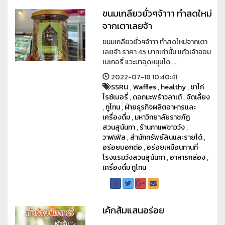
ขนมเกลียวยั่วๆจ้าาา ทำสดใหม่
จากเตาเลยจ้า
ขนมเกลียวยั่วๆจ้าาา ทำสดใหม่จากเตา
เลยจ้า ราคา 45 บาทเท่านั้น แก้วเจ้าจอม
เบเกอรี่ แวะมาอุดหนุนได ...
2022-07-18 10:40:41
SSRU
,
Waffles
,
healthy
,
ขาไก่
ไรซ์เบอรี่
,
ดอกมะพร้าวลาเต้
,
จัดเลี้ยง
,
ทูโทน
,
ฝ่ายธุรกิจผลิตอาหารและ
เครื่องดื่ม
,
มหาวิทยาลัยราชภัฏ
สวนสุนันทา
,
ร้านกาแฟชาววัง
,
วาฟเฟิล
,
สำนักทรัพย์สินและรายได้
,
อร่อยบอกต่อ
,
อร่อยเหมือนทานที่
โรงแรมวังสวนสุนันทา
,
อาหารกล่อง
,
เครื่องดื่ม ทูโทน
เค้กส้มแสนอร่อย