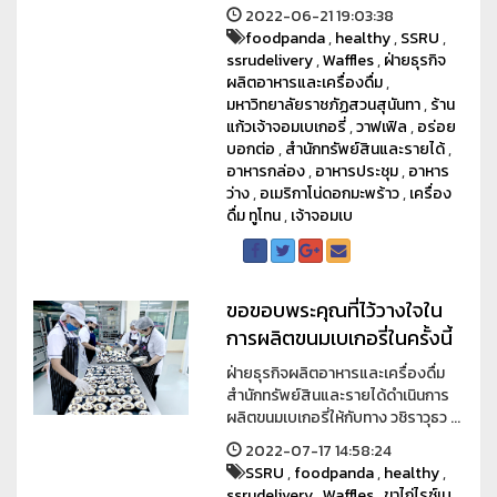
2022-06-21 19:03:38
foodpanda
,
healthy
,
SSRU
,
ssrudelivery
,
Waffles
,
ฝ่ายธุรกิจ
ผลิตอาหารและเครื่องดื่ม
,
มหาวิทยาลัยราชภัฏสวนสุนันทา
,
ร้าน
แก้วเจ้าจอมเบเกอรี่
,
วาฟเฟิล
,
อร่อย
บอกต่อ
,
สำนักทรัพย์สินและรายได้
,
อาหารกล่อง
,
อาหารประชุม
,
อาหาร
ว่าง
,
อเมริกาโน่ดอกมะพร้าว
,
เครื่อง
ดื่ม ทูโทน
,
เจ้าจอมเบ
ขอขอบพระคุณที่ไว้วางใจใน
การผลิตขนมเบเกอรี่ในครั้งนี้
ฝ่ายธุรกิจผลิตอาหารและเครื่องดื่ม
สำนักทรัพย์สินและรายได้ดำเนินการ
ผลิตขนมเบเกอรี่ให้กับทาง วชิราวุธว ...
2022-07-17 14:58:24
SSRU
,
foodpanda
,
healthy
,
ssrudelivery
,
Waffles
,
ขาไก่ไรซ์เบ