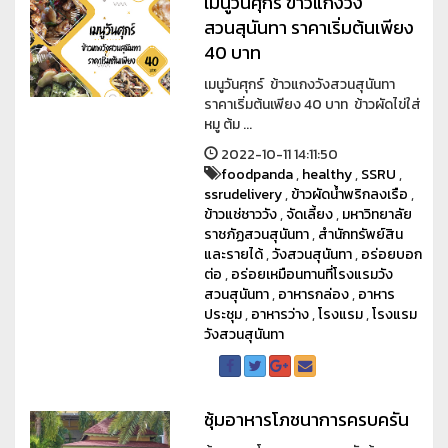
เมนูวันศุกร์ ข้าวแกงวัง
สวนสุนันทา ราคาเริ่มต้นเพียง
40 บาท
เมนูวันศุกร์ ข้าวแกงวังสวนสุนันทา
ราคาเริ่มต้นเพียง 40 บาท ข้าวผัดไข่ใส่
หมู ต้ม ...
2022-10-11 14:11:50
foodpanda
,
healthy
,
SSRU
,
ssrudelivery
,
ข้าวผัดน้ำพริกลงเรือ
,
ข้าวแช่ชาววัง
,
จัดเลี้ยง
,
มหาวิทยาลัย
ราชภัฏสวนสุนันทา
,
สำนักทรัพย์สิน
และรายได้
,
วังสวนสุนันทา
,
อร่อยบอก
ต่อ
,
อร่อยเหมือนทานที่โรงแรมวัง
สวนสุนันทา
,
อาหารกล่อง
,
อาหาร
ประชุม
,
อาหารว่าง
,
โรงแรม
,
โรงแรม
วังสวนสุนันทา
ซุ้มอาหารโภชนาการครบครัน