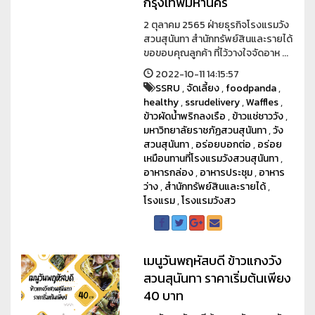
กรุงเทพมหานคร
2 ตุลาคม 2565 ฝ่ายธุรกิจโรงแรมวัง
สวนสุนันทา สำนักทรัพย์สินและรายได้
ขอขอบคุณลูกค้า ที่ไว้วางใจจัดอาห ...
2022-10-11 14:15:57
SSRU
,
จัดเลี้ยง
,
foodpanda
,
healthy
,
ssrudelivery
,
Waffles
,
ข้าวผัดน้ำพริกลงเรือ
,
ข้าวแช่ชาววัง
,
มหาวิทยาลัยราชภัฏสวนสุนันทา
,
วัง
สวนสุนันทา
,
อร่อยบอกต่อ
,
อร่อย
เหมือนทานที่โรงแรมวังสวนสุนันทา
,
อาหารกล่อง
,
อาหารประชุม
,
อาหาร
ว่าง
,
สำนักทรัพย์สินและรายได้
,
โรงแรม
,
โรงแรมวังสว
เมนูวันพฤหัสบดี ข้าวแกงวัง
สวนสุนันทา ราคาเริ่มต้นเพียง
40 บาท