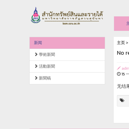
新闻
主页
>
No r
學術新聞
活動新聞
adm
15 一
新聞稿
无结