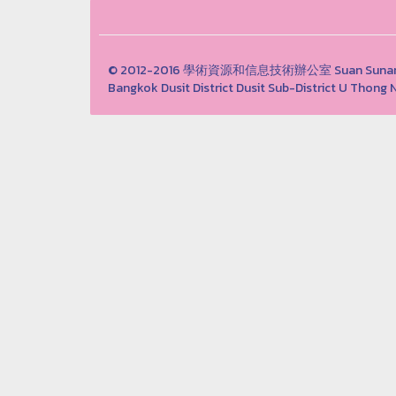
© 2012-2016 學術資源和信息技術辦公室 Suan Sunandha 
Bangkok Dusit District Dusit Sub-District U Th