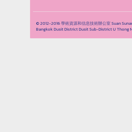
© 2012-2016 學術資源和信息技術辦公室 Suan Sunandha 
Bangkok Dusit District Dusit Sub-District U Th