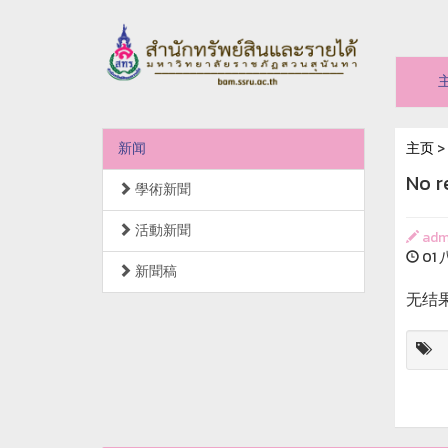
新闻
主页
>
No r
學術新聞
活動新聞
adm
01 八
新聞稿
无结