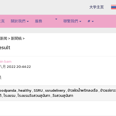
大学主页
主頁
關於我們
服務
聯繫我們
#
新闻
>
新聞稿
>
esult
in bam
八月 2022 20:44:22
果
oodpanda
,
healthy
,
SSRU
,
ssrudelivery
,
ข้าวผัดน้ำพริกลงเรือ
,
ข้าวแช่ชาว
้
,
โรงแรม
,
โรงแรมวังสวนสุนันทา
,
วังสวนสุนันทา