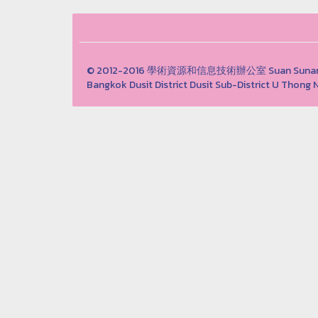
© 2012-2016 學術資源和信息技術辦公室 Suan Sunandha 
Bangkok Dusit District Dusit Sub-District U Th