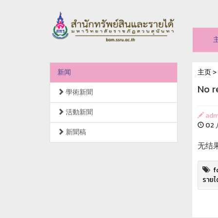
新闻
主页
>
No r
學術新聞
活動新聞
adm
02 
新聞稿
无结
f
รายได