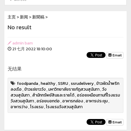
主页
>
新闻
>
新聞稿
>
No result
admin bam
21 七月 2022 18:10:00
Email
无结果
foodpanda
,
healthy
,
SSRU
,
ssrudelivery
,
ข้าวผัดน้ำพริก
ลงเรือ
,
ข้าวแช่ชาววัง
,
มหาวิทยาลัยราชภัฏสวนสุนันทา
,
วัง
สวนสุนันทา
,
สำนักทรัพย์สินและรายได้
,
อร่อยเหมือนทานที่โรงแรม
วังสวนสุนันทา
,
อร่อยบอกต่อ
,
อาหารกล่อง
,
อาหารประชุม
,
อาหารว่าง
,
โรงแรม
,
โรงแรมวังสวนสุนันทา
Email